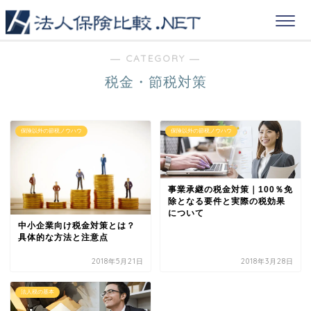
― CATEGORY ―
税金・節税対策
保険以外の節税ノウハウ
保険以外の節税ノウハウ
事業承継の税金対策｜100％免
除となる要件と実際の税効果
について
中小企業向け税金対策とは？
具体的な方法と注意点
2018年5月21日
2018年3月28日
法人税の基本