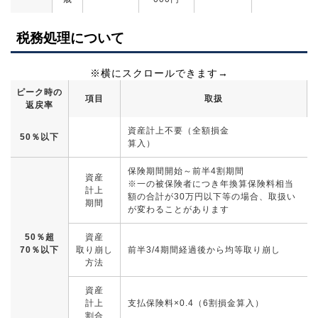
税務処理について
ピーク時の
項目
取扱
返戻率
資産計上不要（全額損金
50％以下
算入）
保険期間開始～前半4割期間
資産
※一の被保険者につき年換算保険料相当
計上
額の合計が30万円以下等の場合、取扱い
期間
が変わることがあります
50％超
資産
70％以下
取り崩し
前半3/4期間経過後から均等取り崩し
方法
資産
計上
支払保険料×0.4（6割損金算入）
割合