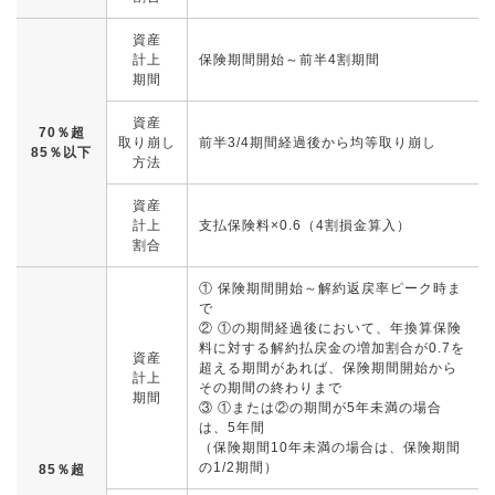
資産
計上
保険期間開始～前半4割期間
期間
資産
70％超
取り崩し
前半3/4期間経過後から均等取り崩し
85％以下
方法
資産
計上
支払保険料×0.6（4割損金算入）
割合
① 保険期間開始～解約返戻率ピーク時ま
で
② ①の期間経過後において、年換算保険
料に対する解約払戻金の増加割合が0.7を
資産
超える期間があれば、保険期間開始から
計上
その期間の終わりまで
期間
③ ①または②の期間が5年未満の場合
は、5年間
（保険期間10年未満の場合は、保険期間
の1/2期間）
85％超