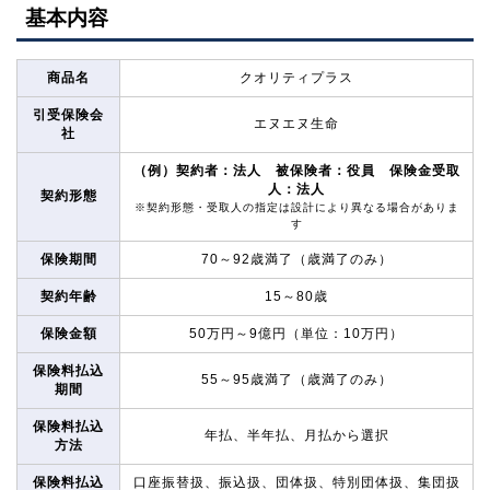
基本内容
商品名
クオリティプラス
引受保険会
エヌエヌ生命
社
（例）契約者：法人 被保険者：役員 保険金受取
人：法人
契約形態
※契約形態・受取人の指定は設計により異なる場合がありま
す
保険期間
70～92歳満了（歳満了のみ）
契約年齢
15～80歳
保険金額
50万円～9億円（単位：10万円）
保険料払込
55～95歳満了（歳満了のみ）
期間
保険料払込
年払、半年払、月払から選択
方法
保険料払込
口座振替扱、振込扱、団体扱、特別団体扱、集団扱