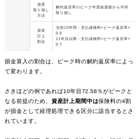
資産
解約返戻率のピーク年度経過後から均等
取り崩し
取り崩し
方法
当初10年間：支払保険料×ピーク返戻率×
資産
0.9
計上
11年目以降：支払保険料×ピーク返戻率×
割合
0.7
損金算入の割合は、ピーク時の解約返戻率によっ
て変わります。
さきほどの例であれば10年目72.58％がピークと
なる前提のため、
資産計上期間中は
保険料の4割
が損金として経理処理できる区分に該当するとさ
れています。